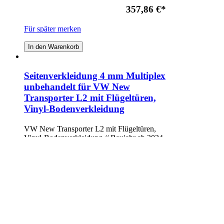
357,86 €
*
Für später merken
In den Warenkorb
Seitenverkleidung 4 mm Multiplex
unbehandelt für VW New
Transporter L2 mit Flügeltüren,
Vinyl-Bodenverkleidung
VW New Transporter L2 mit Flügeltüren,
Vinyl-Bodenverkleidung // Baujahr ab 2024
// Radstand 3500 mm // Seitenverkleidung
mit Türverkleidung Komplettsatz!
357,86 €
*
Für später merken
In den Warenkorb