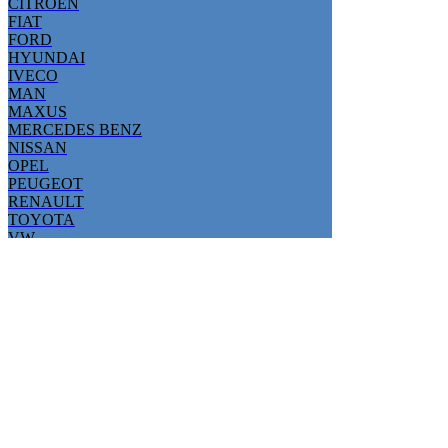
CITROEN
FIAT
FORD
HYUNDAI
IVECO
MAN
MAXUS
MERCEDES BENZ
NISSAN
OPEL
PEUGEOT
RENAULT
TOYOTA
VW
Fahrzeugtypen -
Auswahlliste Citroen für
Bodenplatten 9 mm Braun