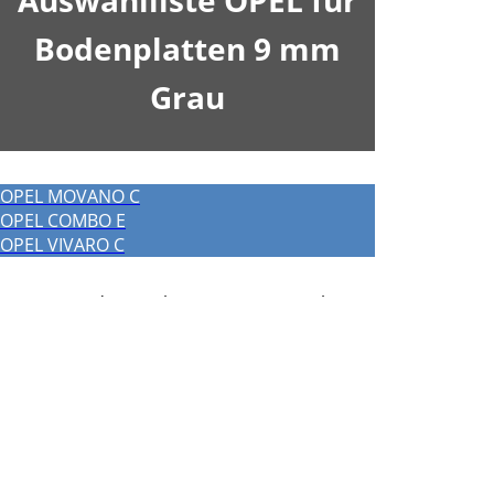
Auswahlliste OPEL für
Bodenplatten 9 mm
Grau
OPEL MOVANO C
OPEL COMBO E
OPEL VIVARO C
Wir verwenden Cookies um unsere Website
zu optimieren und Ihnen das
bestmögliche
Online-Erlebnis
zu bieten. Mit dem Klick auf
„Alle erlauben“
erklären Sie sich damit
einverstanden. Klicken Sie auf
Einstellungen
für weiterführende Informationen und die
Möglichkeit, einzelne Cookies zuzulassen