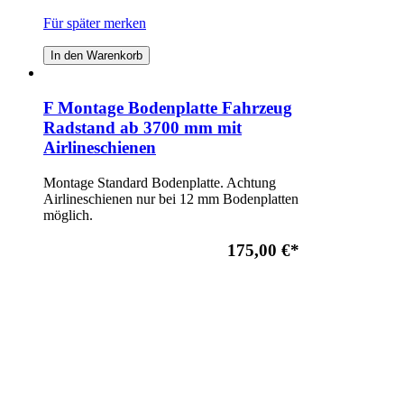
Für später merken
In den Warenkorb
F Montage Bodenplatte Fahrzeug
Radstand ab 3700 mm mit
Airlineschienen
Montage Standard Bodenplatte. Achtung
Airlineschienen nur bei 12 mm Bodenplatten
möglich.
175,00 €
*
Für später merken
In den Warenkorb
Es wurden keine Produkte gefunden, die Ihren
Auswahlkriterien entsprechen.
* Alle Preise zzgl. USt. zzgl.
Versand