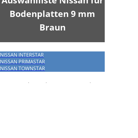
Auswahlliste Nissan für
Bodenplatten 9 mm
Braun
NISSAN INTERSTAR
NISSAN PRIMASTAR
NISSAN TOWNSTAR
Wir verwenden Cookies um unsere Website
zu optimieren und Ihnen das
bestmögliche
Online-Erlebnis
zu bieten. Mit dem Klick auf
„Alle erlauben“
erklären Sie sich damit
einverstanden. Klicken Sie auf
Einstellungen
für weiterführende Informationen und die
Möglichkeit, einzelne Cookies zuzulassen