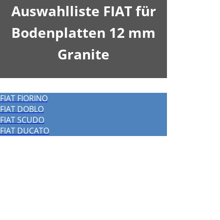
Auswahlliste FIAT für
Bodenplatten 12 mm
Granite
FIAT FIORINO
FIAT DOBLO
FIAT SCUDO
FIAT DUCATO
Wir verwenden Cookies um unsere Website
zu optimieren und Ihnen das
bestmögliche
Online-Erlebnis
zu bieten. Mit dem Klick auf
„Alle erlauben“
erklären Sie sich damit
einverstanden. Klicken Sie auf
Einstellungen
für weiterführende Informationen und die