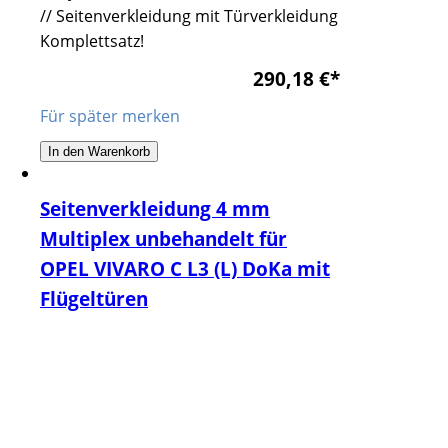
// Seitenverkleidung mit Türverkleidung
Komplettsatz!
290,18 €
*
Für später merken
In den Warenkorb
Seitenverkleidung 4 mm
Multiplex unbehandelt für
OPEL VIVARO C L3 (L) DoKa mit
Flügeltüren
OPEL VIVARO C L3 (L) DoKa mit
Flügeltüren, Snoeks-Doppelkabine //
Baujahr ab 2019 // Radstand 3275 mm
// Seitenverkleidung mit Türverkleidung
Komplettsatz!