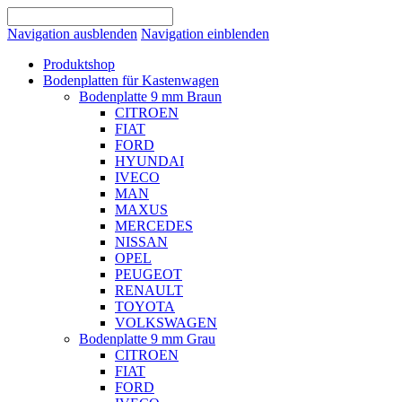
Navigation ausblenden
Navigation einblenden
Produktshop
Bodenplatten für Kastenwagen
Bodenplatte 9 mm Braun
CITROEN
FIAT
FORD
HYUNDAI
IVECO
MAN
MAXUS
MERCEDES
NISSAN
OPEL
PEUGEOT
RENAULT
TOYOTA
VOLKSWAGEN
Bodenplatte 9 mm Grau
CITROEN
FIAT
FORD