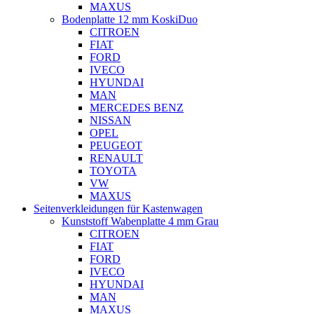
MAXUS
Bodenplatte 12 mm KoskiDuo
CITROEN
FIAT
FORD
IVECO
HYUNDAI
MAN
MERCEDES BENZ
NISSAN
OPEL
PEUGEOT
RENAULT
TOYOTA
VW
MAXUS
Seitenverkleidungen für Kastenwagen
Kunststoff Wabenplatte 4 mm Grau
CITROEN
FIAT
FORD
IVECO
HYUNDAI
MAN
MAXUS