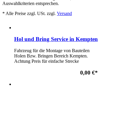
Auswahlkriterien entsprechen.
* Alle Preise zzgl. USt. zzgl.
Versand
Hol und Bring Service in Kempten
Fahrzeug für die Montage von Bauteilen
Holen Bzw. Bringen Bereich Kempten.
Achtung Preis für einfache Strecke
0,00 €
*
Hol und Bring Service Einfache
Strecke bis 25 Km
Fahrzeug für die Montage von Bauteilen
Holen Bzw. Bringen Einfache Strecke bis
25Km. Achtung Preis für einfache Strecke.