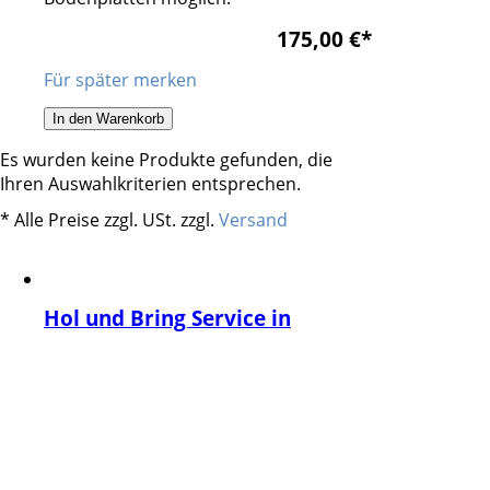
175,00 €
*
Für später merken
In den Warenkorb
Es wurden keine Produkte gefunden, die
Ihren Auswahlkriterien entsprechen.
* Alle Preise zzgl. USt. zzgl.
Versand
Hol und Bring Service in
Kempten
Fahrzeug für die Montage von Bauteilen
Holen Bzw. Bringen Bereich Kempten.
Achtung Preis für einfache Strecke
0,00 €
*