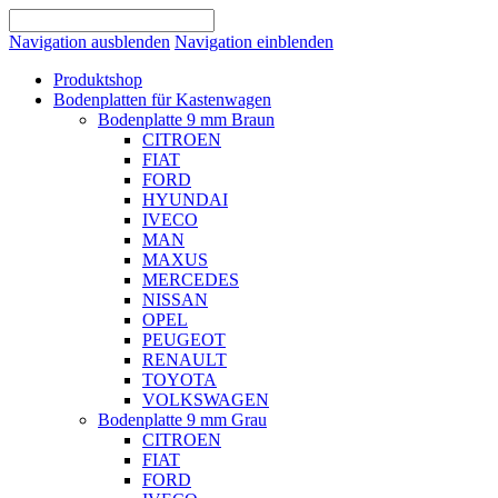
Navigation ausblenden
Navigation einblenden
Produktshop
Bodenplatten für Kastenwagen
Bodenplatte 9 mm Braun
CITROEN
FIAT
FORD
HYUNDAI
IVECO
MAN
MAXUS
MERCEDES
NISSAN
OPEL
PEUGEOT
RENAULT
TOYOTA
VOLKSWAGEN
Bodenplatte 9 mm Grau
CITROEN
FIAT
FORD