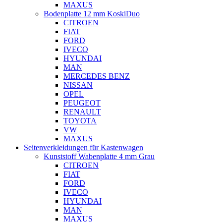
MAXUS
Bodenplatte 12 mm KoskiDuo
CITROEN
FIAT
FORD
IVECO
HYUNDAI
MAN
MERCEDES BENZ
NISSAN
OPEL
PEUGEOT
RENAULT
TOYOTA
VW
MAXUS
Seitenverkleidungen für Kastenwagen
Kunststoff Wabenplatte 4 mm Grau
CITROEN
FIAT
FORD
IVECO
HYUNDAI
MAN
MAXUS