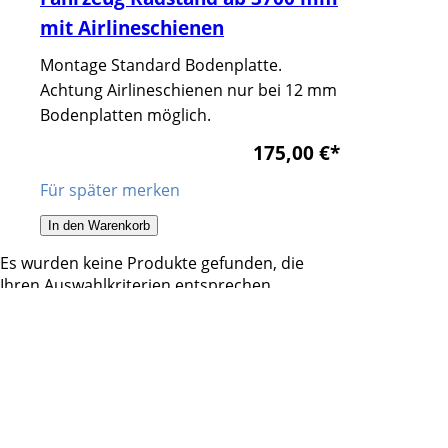
mit Airlineschienen
Montage Standard Bodenplatte.
Achtung Airlineschienen nur bei 12 mm
Bodenplatten möglich.
175,00 €
*
Für später merken
In den Warenkorb
Es wurden keine Produkte gefunden, die
Ihren Auswahlkriterien entsprechen.
* Alle Preise zzgl. USt. zzgl.
Versand
Hol und Bring Service in
Kempten