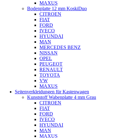
MAXUS
Bodenplatte 12 mm KoskiDuo
CITROEN
FIAT
FORD
IVECO
HYUNDAI
MAN
MERCEDES BENZ
NISSAN
OPEL
PEUGEOT
RENAULT
TOYOTA
VW
MAXUS
Seitenverkleidungen für Kastenwagen
Kunststoff Wabenplatte 4 mm Grau
CITROEN
FIAT
FORD
IVECO
HYUNDAI
MAN
MAXUS