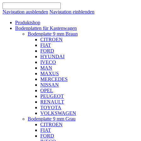
Navigation ausblenden
Navigation einblenden
Produktshop
Bodenplatten für Kastenwagen
Bodenplatte 9 mm Braun
CITROEN
FIAT
FORD
HYUNDAI
IVECO
MAN
MAXUS
MERCEDES
NISSAN
OPEL
PEUGEOT
RENAULT
TOYOTA
VOLKSWAGEN
Bodenplatte 9 mm Grau
CITROEN
FIAT
FORD