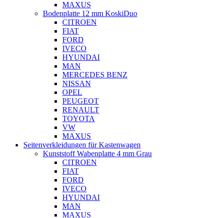
MAXUS
Bodenplatte 12 mm KoskiDuo
CITROEN
FIAT
FORD
IVECO
HYUNDAI
MAN
MERCEDES BENZ
NISSAN
OPEL
PEUGEOT
RENAULT
TOYOTA
VW
MAXUS
Seitenverkleidungen für Kastenwagen
Kunststoff Wabenplatte 4 mm Grau
CITROEN
FIAT
FORD
IVECO
HYUNDAI
MAN
MAXUS