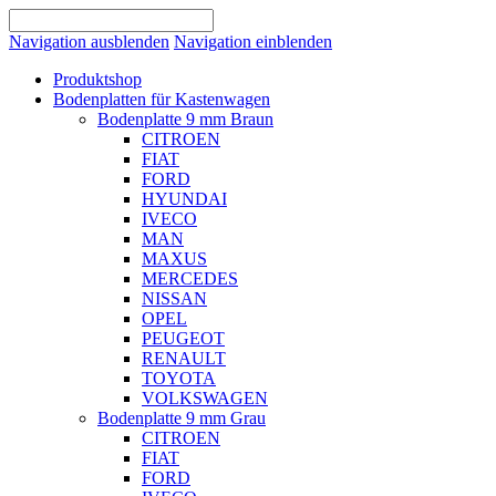
Navigation ausblenden
Navigation einblenden
Produktshop
Bodenplatten für Kastenwagen
Bodenplatte 9 mm Braun
CITROEN
FIAT
FORD
HYUNDAI
IVECO
MAN
MAXUS
MERCEDES
NISSAN
OPEL
PEUGEOT
RENAULT
TOYOTA
VOLKSWAGEN
Bodenplatte 9 mm Grau
CITROEN
FIAT
FORD