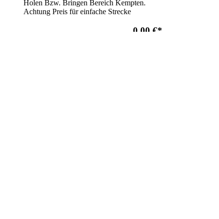
Holen Bzw. Bringen Bereich Kempten.
Achtung Preis für einfache Strecke
0,00 €
*
Hol und Bring Service Einfache
Strecke bis 25 Km
Fahrzeug für die Montage von Bauteilen
Holen Bzw. Bringen Einfache Strecke bis
25Km. Achtung Preis für einfache Strecke.
25,00 €
*
Hol und Bring Service Einfache
Strecke bis 50 Km
Fahrzeug für die Montage von Bauteilen
Holen bzw. Bringen Einfache Strecke bis 50