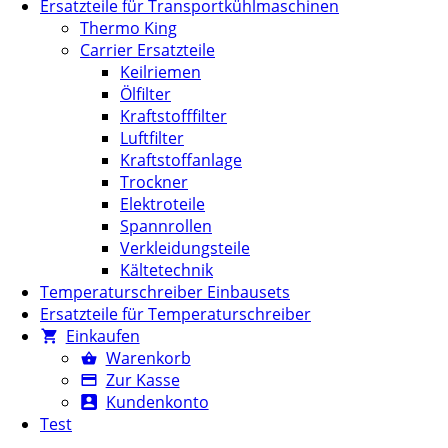
Ersatzteile für Transportkühlmaschinen
Thermo King
Carrier Ersatzteile
Keilriemen
Ölfilter
Kraftstofffilter
Luftfilter
Kraftstoffanlage
Trockner
Elektroteile
Spannrollen
Verkleidungsteile
Kältetechnik
Temperaturschreiber Einbausets
Ersatzteile für Temperaturschreiber
Einkaufen
Warenkorb
Zur Kasse
Kundenkonto
Test