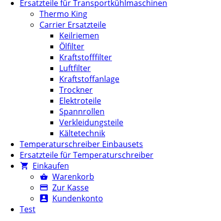
Ersatzteile für Transportkühlmaschinen
Thermo King
Carrier Ersatzteile
Keilriemen
Ölfilter
Kraftstofffilter
Luftfilter
Kraftstoffanlage
Trockner
Elektroteile
Spannrollen
Verkleidungsteile
Kältetechnik
Temperaturschreiber Einbausets
Ersatzteile für Temperaturschreiber
Einkaufen
Warenkorb
Zur Kasse
Kundenkonto
Test