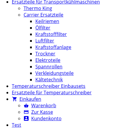
Ersatzteile für Transportkühlmaschinen
Thermo King
Carrier Ersatzteile
Keilriemen
Ölfilter
Kraftstofffilter
Luftfilter
Kraftstoffanlage
Trockner
Elektroteile
Spannrollen
Verkleidungsteile
Kältetechnik
Temperaturschreiber Einbausets
Ersatzteile für Temperaturschreiber
Einkaufen
Warenkorb
Zur Kasse
Kundenkonto
Test