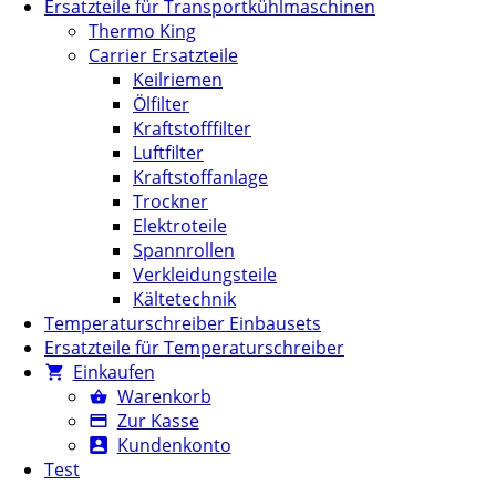
Ersatzteile für Transportkühlmaschinen
Thermo King
Carrier Ersatzteile
Keilriemen
Ölfilter
Kraftstofffilter
Luftfilter
Kraftstoffanlage
Trockner
Elektroteile
Spannrollen
Verkleidungsteile
Kältetechnik
Temperaturschreiber Einbausets
Ersatzteile für Temperaturschreiber
Einkaufen
Warenkorb
Zur Kasse
Kundenkonto
Test