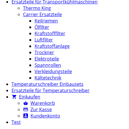
Ersatzteile für Transportkühlmaschinen
Thermo King
Carrier Ersatzteile
Keilriemen
Ölfilter
Kraftstofffilter
Luftfilter
Kraftstoffanlage
Trockner
Elektroteile
Spannrollen
Verkleidungsteile
Kältetechnik
Temperaturschreiber Einbausets
Ersatzteile für Temperaturschreiber
Einkaufen
Warenkorb
Zur Kasse
Kundenkonto
Test