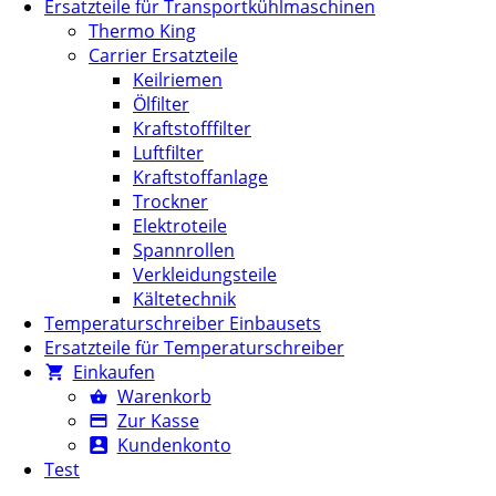
Ersatzteile für Transportkühlmaschinen
Thermo King
Carrier Ersatzteile
Keilriemen
Ölfilter
Kraftstofffilter
Luftfilter
Kraftstoffanlage
Trockner
Elektroteile
Spannrollen
Verkleidungsteile
Kältetechnik
Temperaturschreiber Einbausets
Ersatzteile für Temperaturschreiber
Einkaufen
Warenkorb
Zur Kasse
Kundenkonto
Test