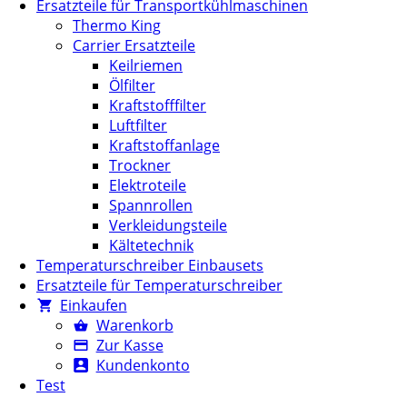
Ersatzteile für Transportkühlmaschinen
Thermo King
Carrier Ersatzteile
Keilriemen
Ölfilter
Kraftstofffilter
Luftfilter
Kraftstoffanlage
Trockner
Elektroteile
Spannrollen
Verkleidungsteile
Kältetechnik
Temperaturschreiber Einbausets
Ersatzteile für Temperaturschreiber
Einkaufen
Warenkorb
Zur Kasse
Kundenkonto
Test