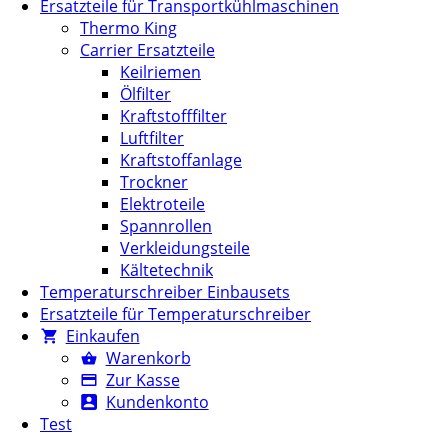
Ersatzteile für Transportkühlmaschinen
Thermo King
Carrier Ersatzteile
Keilriemen
Ölfilter
Kraftstofffilter
Luftfilter
Kraftstoffanlage
Trockner
Elektroteile
Spannrollen
Verkleidungsteile
Kältetechnik
Temperaturschreiber Einbausets
Ersatzteile für Temperaturschreiber
Einkaufen
Warenkorb
Zur Kasse
Kundenkonto
Test