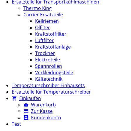
Ersatzteile für Transportkühlmaschinen
Thermo King
Carrier Ersatzteile
Keilriemen
Ölfilter
Kraftstofffilter
Luftfilter
Kraftstoffanlage
Trockner
Elektroteile
Spannrollen
Verkleidungsteile
Kältetechnik
Temperaturschreiber Einbausets
Ersatzteile für Temperaturschreiber
Einkaufen
Warenkorb
Zur Kasse
Kundenkonto
Test