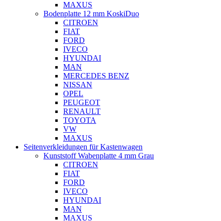
MAXUS
Bodenplatte 12 mm KoskiDuo
CITROEN
FIAT
FORD
IVECO
HYUNDAI
MAN
MERCEDES BENZ
NISSAN
OPEL
PEUGEOT
RENAULT
TOYOTA
VW
MAXUS
Seitenverkleidungen für Kastenwagen
Kunststoff Wabenplatte 4 mm Grau
CITROEN
FIAT
FORD
IVECO
HYUNDAI
MAN
MAXUS