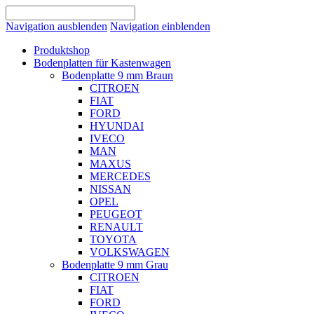
Navigation ausblenden
Navigation einblenden
Produktshop
Bodenplatten für Kastenwagen
Bodenplatte 9 mm Braun
CITROEN
FIAT
FORD
HYUNDAI
IVECO
MAN
MAXUS
MERCEDES
NISSAN
OPEL
PEUGEOT
RENAULT
TOYOTA
VOLKSWAGEN
Bodenplatte 9 mm Grau
CITROEN
FIAT
FORD