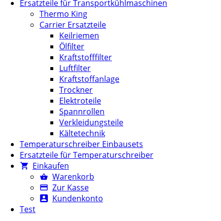
Ersatzteile für Transportkühlmaschinen
Thermo King
Carrier Ersatzteile
Keilriemen
Ölfilter
Kraftstofffilter
Luftfilter
Kraftstoffanlage
Trockner
Elektroteile
Spannrollen
Verkleidungsteile
Kältetechnik
Temperaturschreiber Einbausets
Ersatzteile für Temperaturschreiber
Einkaufen
Warenkorb
Zur Kasse
Kundenkonto
Test