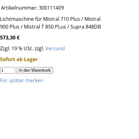
Artikelnummer:
300111409
Lichtmaschine für Mistral 710 Plus / Mistral
900 Plus / Mistral T 850 PLus / Supra 848DB
573,30 €
Zzgl. 19 % USt. zzgl.
Versand
Sofort ab Lager
In den Warenkorb
Für später merken
Wir verwenden Cookies um unsere Website
zu optimieren und Ihnen das
bestmögliche
Online-Erlebnis
zu bieten. Mit dem Klick auf
„Alle erlauben“
erklären Sie sich damit
einverstanden. Klicken Sie auf
Einstellungen
für weiterführende Informationen und die